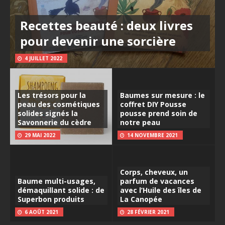
Recettes beauté : deux livres
pour devenir une sorcière
4 JUILLET 2022
Les trésors pour la
Baumes sur mesure : le
peau des cosmétiques
coffret DIY Pousse
solides signés la
pousse prend soin de
Savonnerie du cèdre
notre peau
29 MAI 2022
14 NOVEMBRE 2021
Corps, cheveux, un
Baume multi-usages,
parfum de vacances
démaquillant solide : de
avec l’Huile des îles de
Superbon produits
La Canopée
6 AOÛT 2021
28 FÉVRIER 2021