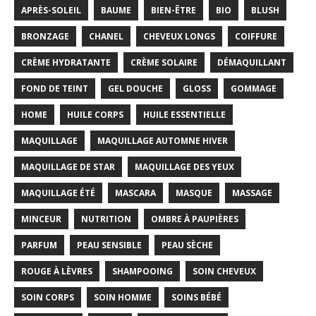
APRÈS-SOLEIL
BAUME
BIEN-ÊTRE
BIO
BLUSH
BRONZAGE
CHANEL
CHEVEUX LONGS
COIFFURE
CRÈME HYDRATANTE
CRÈME SOLAIRE
DÉMAQUILLANT
FOND DE TEINT
GEL DOUCHE
GLOSS
GOMMAGE
HOME
HUILE CORPS
HUILE ESSENTIELLE
MAQUILLAGE
MAQUILLAGE AUTOMNE HIVER
MAQUILLAGE DE STAR
MAQUILLAGE DES YEUX
MAQUILLAGE ÉTÉ
MASCARA
MASQUE
MASSAGE
MINCEUR
NUTRITION
OMBRE À PAUPIÈRES
PARFUM
PEAU SENSIBLE
PEAU SÈCHE
ROUGE À LÈVRES
SHAMPOOING
SOIN CHEVEUX
SOIN CORPS
SOIN HOMME
SOINS BÉBÉ