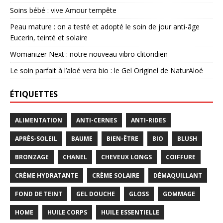
Soins bébé : vive Amour tempête
Peau mature : on a testé et adopté le soin de jour anti-âge
Eucerin, teinté et solaire
Womanizer Next : notre nouveau vibro clitoridien
Le soin parfait à l’aloé vera bio : le Gel Originel de NaturAloé
ÉTIQUETTES
ALIMENTATION
ANTI-CERNES
ANTI-RIDES
APRÈS-SOLEIL
BAUME
BIEN-ÊTRE
BIO
BLUSH
BRONZAGE
CHANEL
CHEVEUX LONGS
COIFFURE
CRÈME HYDRATANTE
CRÈME SOLAIRE
DÉMAQUILLANT
FOND DE TEINT
GEL DOUCHE
GLOSS
GOMMAGE
HOME
HUILE CORPS
HUILE ESSENTIELLE