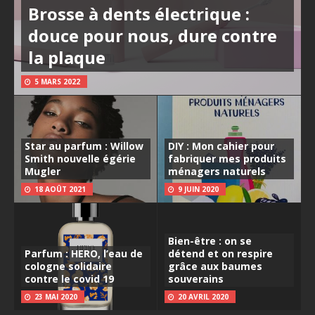
Brosse à dents électrique :
douce pour nous, dure contre
la plaque
5 MARS 2022
Star au parfum : Willow
DIY : Mon cahier pour
Smith nouvelle égérie
fabriquer mes produits
Mugler
ménagers naturels
18 AOÛT 2021
9 JUIN 2020
Bien-être : on se
Parfum : HERO, l’eau de
détend et on respire
cologne solidaire
grâce aux baumes
contre le covid 19
souverains
23 MAI 2020
20 AVRIL 2020