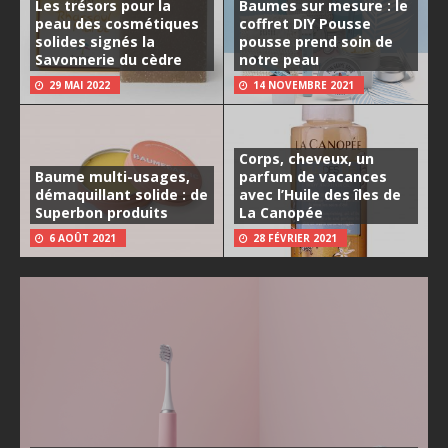
Les trésors pour la
Baumes sur mesure : le
peau des cosmétiques
coffret DIY Pousse
solides signés la
pousse prend soin de
Savonnerie du cèdre
notre peau
29 MAI 2022
14 NOVEMBRE 2021
Corps, cheveux, un
Baume multi-usages,
parfum de vacances
démaquillant solide : de
avec l’Huile des îles de
Superbon produits
La Canopée
6 AOÛT 2021
28 FÉVRIER 2021