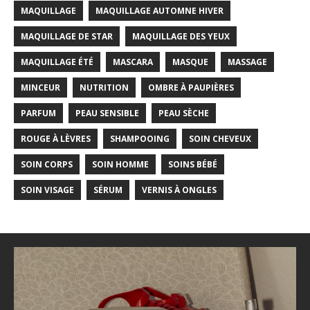
MAQUILLAGE
MAQUILLAGE AUTOMNE HIVER
MAQUILLAGE DE STAR
MAQUILLAGE DES YEUX
MAQUILLAGE ÉTÉ
MASCARA
MASQUE
MASSAGE
MINCEUR
NUTRITION
OMBRE À PAUPIÈRES
PARFUM
PEAU SENSIBLE
PEAU SÈCHE
ROUGE À LÈVRES
SHAMPOOING
SOIN CHEVEUX
SOIN CORPS
SOIN HOMME
SOINS BÉBÉ
SOIN VISAGE
SÉRUM
VERNIS À ONGLES