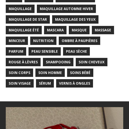
MAQUILLAGE
MAQUILLAGE AUTOMNE HIVER
MAQUILLAGE DE STAR
MAQUILLAGE DES YEUX
MAQUILLAGE ÉTÉ
MASCARA
MASQUE
MASSAGE
MINCEUR
NUTRITION
OMBRE À PAUPIÈRES
PARFUM
PEAU SENSIBLE
PEAU SÈCHE
ROUGE À LÈVRES
SHAMPOOING
SOIN CHEVEUX
SOIN CORPS
SOIN HOMME
SOINS BÉBÉ
SOIN VISAGE
SÉRUM
VERNIS À ONGLES