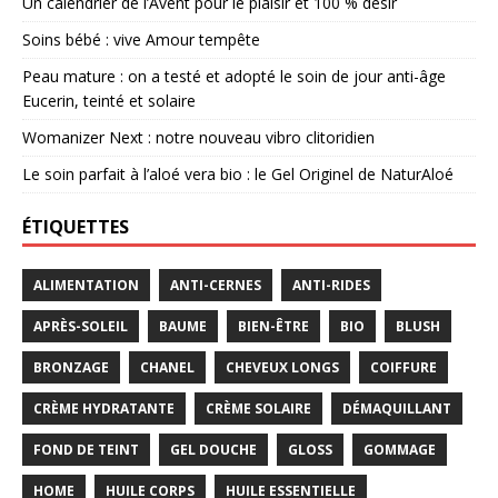
Un calendrier de l’Avent pour le plaisir et 100 % désir
Soins bébé : vive Amour tempête
Peau mature : on a testé et adopté le soin de jour anti-âge
Eucerin, teinté et solaire
Womanizer Next : notre nouveau vibro clitoridien
Le soin parfait à l’aloé vera bio : le Gel Originel de NaturAloé
ÉTIQUETTES
ALIMENTATION
ANTI-CERNES
ANTI-RIDES
APRÈS-SOLEIL
BAUME
BIEN-ÊTRE
BIO
BLUSH
BRONZAGE
CHANEL
CHEVEUX LONGS
COIFFURE
CRÈME HYDRATANTE
CRÈME SOLAIRE
DÉMAQUILLANT
FOND DE TEINT
GEL DOUCHE
GLOSS
GOMMAGE
HOME
HUILE CORPS
HUILE ESSENTIELLE