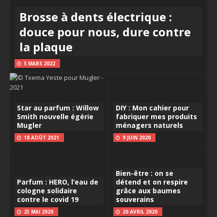
Brosse à dents électrique :
douce pour nous, dure contre
la plaque
5 MARS 2022
Star au parfum : Willow
DIY : Mon cahier pour
Smith nouvelle égérie
fabriquer mes produits
Mugler
ménagers naturels
18 AOÛT 2021
9 JUIN 2020
Bien-être : on se
Parfum : HERO, l’eau de
détend et on respire
cologne solidaire
grâce aux baumes
contre le covid 19
souverains
23 MAI 2020
20 AVRIL 2020