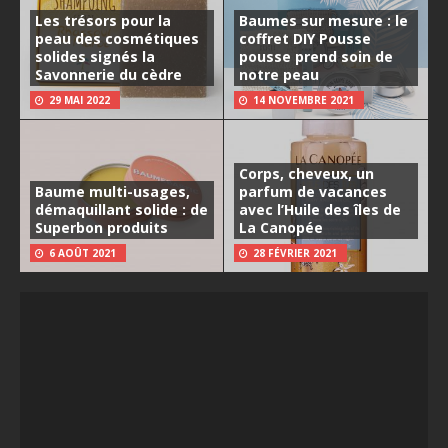
Les trésors pour la
Baumes sur mesure : le
peau des cosmétiques
coffret DIY Pousse
solides signés la
pousse prend soin de
Savonnerie du cèdre
notre peau
29 MAI 2022
14 NOVEMBRE 2021
Corps, cheveux, un
Baume multi-usages,
parfum de vacances
démaquillant solide : de
avec l’Huile des îles de
Superbon produits
La Canopée
6 AOÛT 2021
28 FÉVRIER 2021