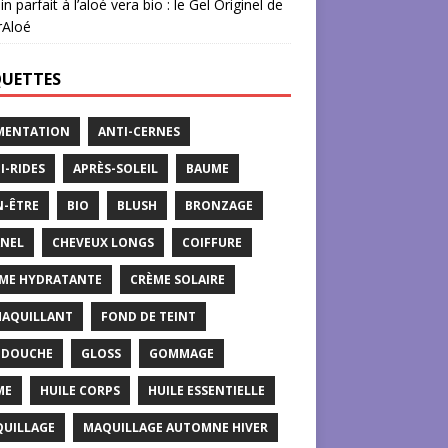
in parfait à l’aloé vera bio : le Gel Originel de
rAloé
QUETTES
MENTATION
ANTI-CERNES
I-RIDES
APRÈS-SOLEIL
BAUME
N-ÊTRE
BIO
BLUSH
BRONZAGE
NEL
CHEVEUX LONGS
COIFFURE
ME HYDRATANTE
CRÈME SOLAIRE
AQUILLANT
FOND DE TEINT
 DOUCHE
GLOSS
GOMMAGE
ME
HUILE CORPS
HUILE ESSENTIELLE
UILLAGE
MAQUILLAGE AUTOMNE HIVER