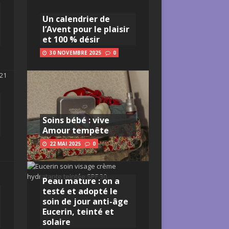
Un calendrier de
l’Avent pour le plaisir
et 100 % désir
30 NOVEMBRE 2025
0
Soins bébé : vive
Amour tempête
22 MAI 2025
0
Peau mature : on a
testé et adopté le
soin de jour anti-âge
Eucerin, teinté et
solaire