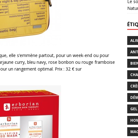
Le so
Natu
ÉTI
ALI
ANT
ique, elle s’emmène partout, pour un week-end ou pour
urjaune curry, bleu navy, rose bonbon ou rouge framboise
BIE
our un rangement optimal. Prix : 32 € sur
CHA
CRÈ
DÉM
GEL
HO
MAQ