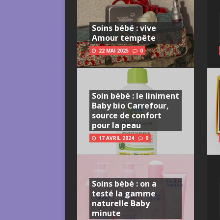
Soins bébé : vive
Amour tempête
22 MAI 2025
0
Soin bébé : le liniment
Baby bio Carrefour,
source de confort
pour la peau
17 AVRIL 2024
0
Soins bébé : on a
testé la gamme
naturelle Baby
minute