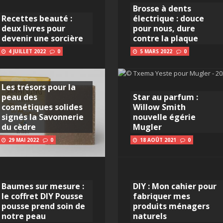
Brosse à dents
Recettes beauté :
électrique : douce
deux livres pour
pour nous, dure
devenir une sorcière
contre la plaque
4 JUILLET 2022
0
5 MARS 2022
0
Les trésors pour la
peau des
Star au parfum :
cosmétiques solides
Willow Smith
signés la Savonnerie
nouvelle égérie
du cèdre
Mugler
29 MAI 2022
0
18 AOÛT 2021
0
Baumes sur mesure :
DIY : Mon cahier pour
le coffret DIY Pousse
fabriquer mes
pousse prend soin de
produits ménagers
notre peau
naturels