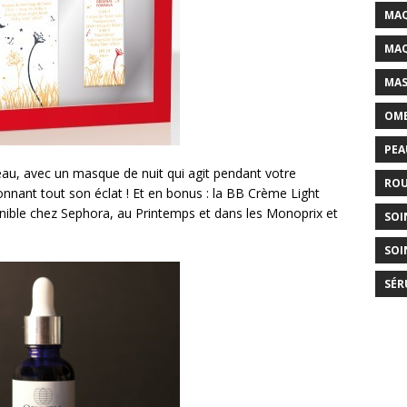
MAQ
MAQ
MAS
OMB
PEA
peau, avec un masque de nuit qui agit pendant votre
ROU
onnant tout son éclat ! Et en bonus : la BB Crème Light
sponible chez Sephora, au Printemps et dans les Monoprix et
SOI
SOI
SÉR