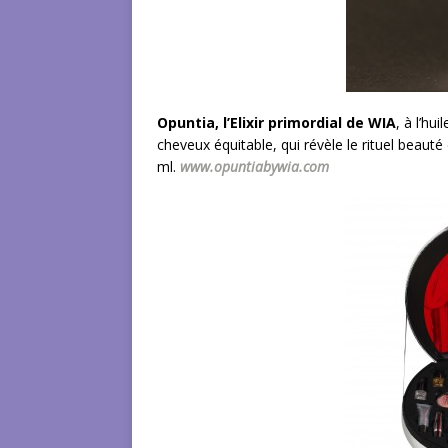
Opuntia, l’Elixir primordial de WIA
, à l’hu
cheveux équitable, qui révèle le rituel beauté
ml.
www.
opuntia
by
wia
.com