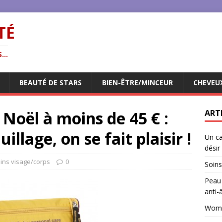
TÉ
...
BEAUTÉ DE STARS
BIEN-ÊTRE/MINCEUR
CHEVEU
 Noël à moins de 45 € :
ART
illage, on se fait plaisir !
Un ca
désir
ins visage/corps
0
Soins
Peau 
anti-
Woman