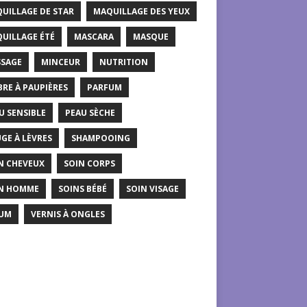
UILLAGE DE STAR
MAQUILLAGE DES YEUX
UILLAGE ÉTÉ
MASCARA
MASQUE
SAGE
MINCEUR
NUTRITION
RE À PAUPIÈRES
PARFUM
U SENSIBLE
PEAU SÈCHE
GE À LÈVRES
SHAMPOOING
N CHEVEUX
SOIN CORPS
N HOMME
SOINS BÉBÉ
SOIN VISAGE
UM
VERNIS À ONGLES