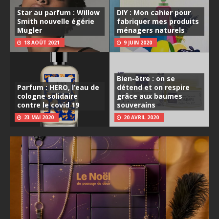
Star au parfum : Willow
DIY : Mon cahier pour
Smith nouvelle égérie
fabriquer mes produits
Mugler
ménagers naturels
18 AOÛT 2021
9 JUIN 2020
Bien-être : on se
Parfum : HERO, l’eau de
détend et on respire
cologne solidaire
grâce aux baumes
contre le covid 19
souverains
23 MAI 2020
20 AVRIL 2020