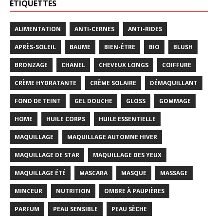
ÉTIQUETTES
ALIMENTATION
ANTI-CERNES
ANTI-RIDES
APRÈS-SOLEIL
BAUME
BIEN-ÊTRE
BIO
BLUSH
BRONZAGE
CHANEL
CHEVEUX LONGS
COIFFURE
CRÈME HYDRATANTE
CRÈME SOLAIRE
DÉMAQUILLANT
FOND DE TEINT
GEL DOUCHE
GLOSS
GOMMAGE
HOME
HUILE CORPS
HUILE ESSENTIELLE
MAQUILLAGE
MAQUILLAGE AUTOMNE HIVER
MAQUILLAGE DE STAR
MAQUILLAGE DES YEUX
MAQUILLAGE ÉTÉ
MASCARA
MASQUE
MASSAGE
MINCEUR
NUTRITION
OMBRE À PAUPIÈRES
PARFUM
PEAU SENSIBLE
PEAU SÈCHE