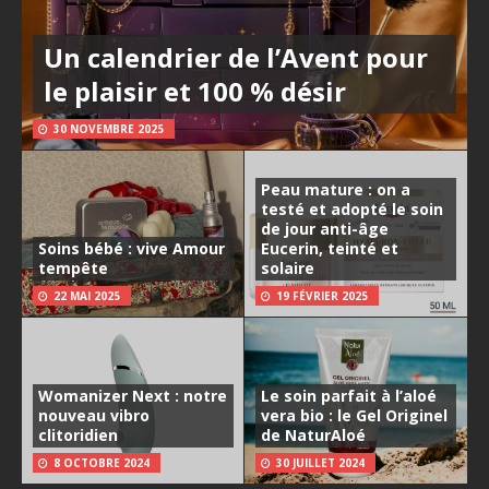
Un calendrier de l’Avent pour
le plaisir et 100 % désir
30 NOVEMBRE 2025
Peau mature : on a
testé et adopté le soin
de jour anti-âge
Soins bébé : vive Amour
Eucerin, teinté et
tempête
solaire
22 MAI 2025
19 FÉVRIER 2025
Womanizer Next : notre
Le soin parfait à l’aloé
nouveau vibro
vera bio : le Gel Originel
clitoridien
de NaturAloé
8 OCTOBRE 2024
30 JUILLET 2024