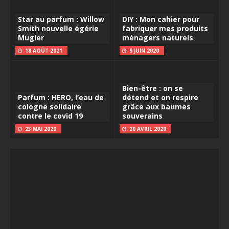
Star au parfum : Willow
DIY : Mon cahier pour
Smith nouvelle égérie
fabriquer mes produits
Mugler
ménagers naturels
18 AOÛT 2021
9 JUIN 2020
Bien-être : on se
Parfum : HERO, l’eau de
détend et on respire
cologne solidaire
grâce aux baumes
contre le covid 19
souverains
23 MAI 2020
20 AVRIL 2020