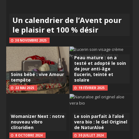
Un calendrier de l’Avent pour
le plaisir et 100 % désir
30 NOVEMBRE 2025
Peau mature : on a
testé et adopté le soin
de jour anti-âge
Soins bébé : vive Amour
Eucerin, teinté et
tempête
solaire
22 MAI 2025
19 FÉVRIER 2025
Womanizer Next : notre
Le soin parfait à l’aloé
nouveau vibro
vera bio : le Gel Originel
clitoridien
de NaturAloé
8 OCTOBRE 2024
30 JUILLET 2024