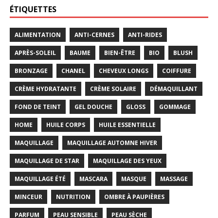
ÉTIQUETTES
ALIMENTATION
ANTI-CERNES
ANTI-RIDES
APRÈS-SOLEIL
BAUME
BIEN-ÊTRE
BIO
BLUSH
BRONZAGE
CHANEL
CHEVEUX LONGS
COIFFURE
CRÈME HYDRATANTE
CRÈME SOLAIRE
DÉMAQUILLANT
FOND DE TEINT
GEL DOUCHE
GLOSS
GOMMAGE
HOME
HUILE CORPS
HUILE ESSENTIELLE
MAQUILLAGE
MAQUILLAGE AUTOMNE HIVER
MAQUILLAGE DE STAR
MAQUILLAGE DES YEUX
MAQUILLAGE ÉTÉ
MASCARA
MASQUE
MASSAGE
MINCEUR
NUTRITION
OMBRE À PAUPIÈRES
PARFUM
PEAU SENSIBLE
PEAU SÈCHE