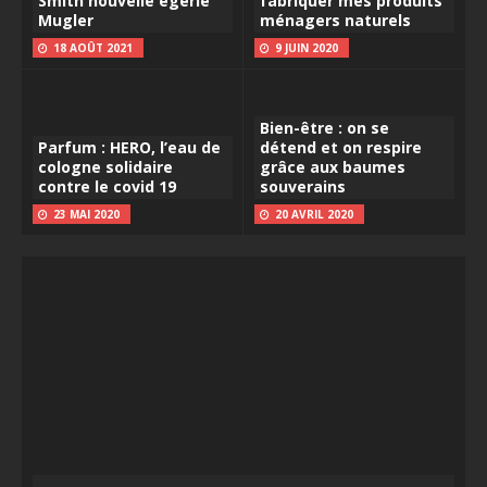
Smith nouvelle égérie
fabriquer mes produits
Mugler
ménagers naturels
18 AOÛT 2021
9 JUIN 2020
Bien-être : on se
Parfum : HERO, l’eau de
détend et on respire
cologne solidaire
grâce aux baumes
contre le covid 19
souverains
23 MAI 2020
20 AVRIL 2020