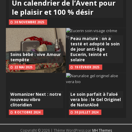
Un calendrier de l’Avent pour
le plaisir et 100 % désir
30 NOVEMBRE 2025
Peau mature : on a
testé et adopté le soin
de jour anti-âge
Soins bébé : vive Amour
Eucerin, teinté et
tempête
solaire
22 MAI 2025
19 FÉVRIER 2025
Womanizer Next : notre
Le soin parfait à l’aloé
nouveau vibro
vera bio : le Gel Originel
clitoridien
de NaturAloé
8 OCTOBRE 2024
30 JUILLET 2024
Copyright © 2026 | Thème WordPress par
MH Themes