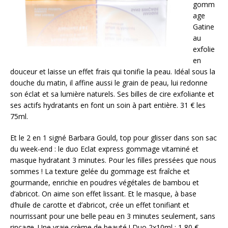
gomm
age
Gatine
au
exfolie
en
douceur et laisse un effet frais qui tonifie la peau. Idéal sous la
douche du matin, il affine aussi le grain de peau, lui redonne
son éclat et sa lumière naturels. Ses billes de cire exfoliante et
ses actifs hydratants en font un soin à part entière. 31 € les
75ml.
Et le 2 en 1 signé Barbara Gould, top pour glisser dans son sac
du week-end : le duo Eclat express gommage vitaminé et
masque hydratant 3 minutes. Pour les filles pressées que nous
sommes ! La texture gelée du gommage est fraîche et
gourmande, enrichie en poudres végétales de bambou et
d’abricot. On aime son effet lissant. Et le masque, à base
d’huile de carotte et d’abricot, crée un effet tonifiant et
nourrissant pour une belle peau en 3 minutes seulement, sans
rinçage. Une vraie crème de beauté ! Duo 2x10ml : 1,80 €.