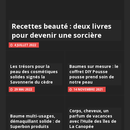
Recettes beauté : deux livres
pour devenir une sorcière
4 JUILLET 2022
Les trésors pour la
Baumes sur mesure : le
peau des cosmétiques
coffret DIY Pousse
solides signés la
pousse prend soin de
Savonnerie du cèdre
notre peau
29 MAI 2022
14 NOVEMBRE 2021
Corps, cheveux, un
Baume multi-usages,
parfum de vacances
démaquillant solide : de
avec l’Huile des îles de
Superbon produits
La Canopée