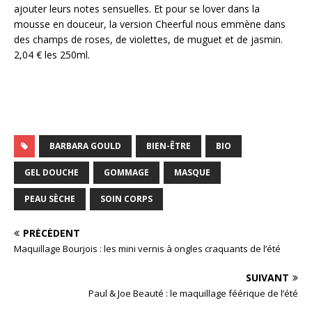
ajouter leurs notes sensuelles. Et pour se lover dans la
mousse en douceur, la version Cheerful nous emmène dans
des champs de roses, de violettes, de muguet et de jasmin.
2,04 € les 250ml.
BARBARA GOULD
BIEN-ÊTRE
BIO
GEL DOUCHE
GOMMAGE
MASQUE
PEAU SÈCHE
SOIN CORPS
PRÉCÉDENT
Maquillage Bourjois : les mini vernis à ongles craquants de l’été
SUIVANT
Paul & Joe Beauté : le maquillage féérique de l’été