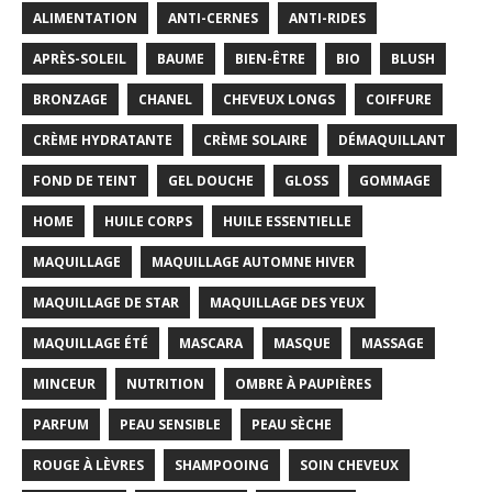
ALIMENTATION
ANTI-CERNES
ANTI-RIDES
APRÈS-SOLEIL
BAUME
BIEN-ÊTRE
BIO
BLUSH
BRONZAGE
CHANEL
CHEVEUX LONGS
COIFFURE
CRÈME HYDRATANTE
CRÈME SOLAIRE
DÉMAQUILLANT
FOND DE TEINT
GEL DOUCHE
GLOSS
GOMMAGE
HOME
HUILE CORPS
HUILE ESSENTIELLE
MAQUILLAGE
MAQUILLAGE AUTOMNE HIVER
MAQUILLAGE DE STAR
MAQUILLAGE DES YEUX
MAQUILLAGE ÉTÉ
MASCARA
MASQUE
MASSAGE
MINCEUR
NUTRITION
OMBRE À PAUPIÈRES
PARFUM
PEAU SENSIBLE
PEAU SÈCHE
ROUGE À LÈVRES
SHAMPOOING
SOIN CHEVEUX