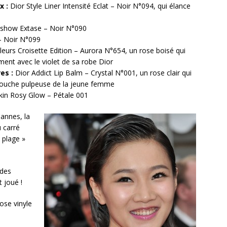
x :
Dior Style Liner Intensité Eclat – Noir N°094, qui élance
show Extase – Noir N°090
– Noir N°099
leurs Croisette Edition – Aurora N°654, un rose boisé qui
iment avec le violet de sa robe Dior
es :
Dior Addict Lip Balm – Crystal N°001, un rose clair qui
bouche pulpeuse de la jeune femme
kin Rosy Glow – Pétale 001
Cannes, la
 carré
a plage »
 des
 joué !
ose vinyle