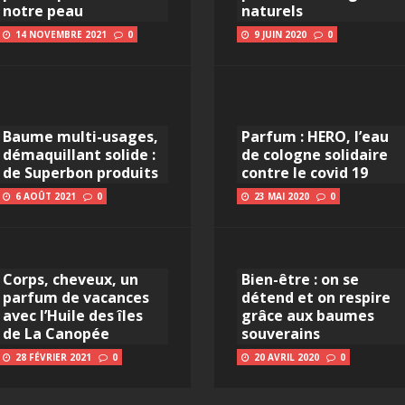
notre peau
naturels
14 NOVEMBRE 2021
0
9 JUIN 2020
0
Baume multi-usages,
Parfum : HERO, l’eau
démaquillant solide :
de cologne solidaire
de Superbon produits
contre le covid 19
6 AOÛT 2021
0
23 MAI 2020
0
Corps, cheveux, un
Bien-être : on se
parfum de vacances
détend et on respire
avec l’Huile des îles
grâce aux baumes
de La Canopée
souverains
28 FÉVRIER 2021
0
20 AVRIL 2020
0