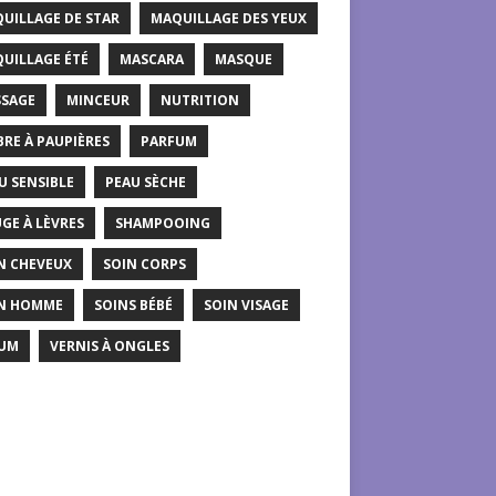
UILLAGE DE STAR
MAQUILLAGE DES YEUX
UILLAGE ÉTÉ
MASCARA
MASQUE
SAGE
MINCEUR
NUTRITION
RE À PAUPIÈRES
PARFUM
U SENSIBLE
PEAU SÈCHE
GE À LÈVRES
SHAMPOOING
N CHEVEUX
SOIN CORPS
N HOMME
SOINS BÉBÉ
SOIN VISAGE
UM
VERNIS À ONGLES