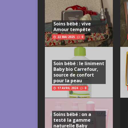
Soins bébé : vive
Amour tempête
22 MAI 2025
0
Soin bébé : le liniment
Baby bio Carrefour,
source de confort
pour la peau
17 AVRIL 2024
0
Soins bébé : on a
testé la gamme
naturelle Baby