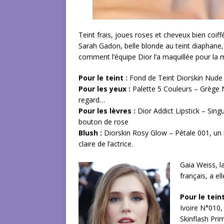
Teint frais, joues roses et cheveux bien coiff
Sarah Gadon, belle blonde au teint diaphane, 
comment l’équipe Dior l’a maquillée pour la
Pour le teint :
Fond de Teint Diorskin Nude 
Pour les yeux :
Palette 5 Couleurs – Grège N
regard…
Pour les lèvres :
Dior Addict Lipstick – Sing
bouton de rose
Blush :
Diorskin Rosy Glow – Pétale 001, un r
claire de l’actrice.
Gaia Weiss, l
français, a el
Pour le teint
Ivoire N°010, 
Skinflash Pri