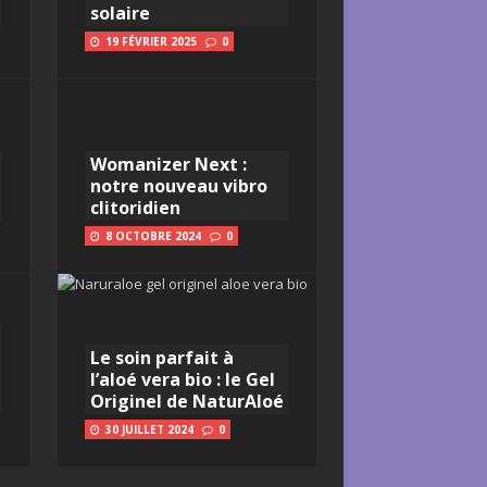
solaire
19 FÉVRIER 2025
0
Womanizer Next :
notre nouveau vibro
clitoridien
8 OCTOBRE 2024
0
Le soin parfait à
l’aloé vera bio : le Gel
Originel de NaturAloé
30 JUILLET 2024
0