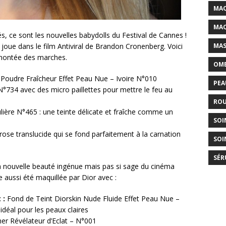
MAQ
MAQ
és, ce sont les nouvelles babydolls du Festival de Cannes !
MAS
joue dans le film Antiviral de Brandon Cronenberg. Voici
 montée des marches.
OMB
Poudre Fraîcheur Effet Peau Nue – Ivoire N°010
PEA
°734 avec des micro paillettes pour mettre le feu au
ROU
ulière N°465 : une teinte délicate et fraîche comme un
SOI
ose translucide qui se fond parfaitement à la carnation
SOI
SÉR
a nouvelle beauté ingénue mais pas si sage du cinéma
le aussi été maquillée par Dior avec :
 :
Fond de Teint Diorskin Nude Fluide Effet Peau Nue –
idéal pour les peaux claires
mer Révélateur d’Eclat – N°001