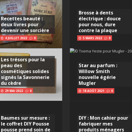
Brosse à dents
Recettes beauté :
électrique : douce
deux livres pour
pour nous, dure
devenir une sorcière
contre la plaque
4 JUILLET 2022
0
5 MARS 2022
0
Les trésors pour la
peau des
Star au parfum :
cosmétiques solides
Willow Smith
signés la Savonnerie
nouvelle égérie
du cèdre
Mugler
29 MAI 2022
0
18 AOÛT 2021
0
Baumes sur mesure :
DIY : Mon cahier pour
le coffret DIY Pousse
fabriquer mes
pousse prend soin de
produits ménagers