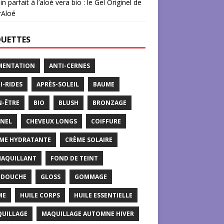
in parfait à l’aloé vera bio : le Gel Originel de
rAloé
QUETTES
MENTATION
ANTI-CERNES
I-RIDES
APRÈS-SOLEIL
BAUME
N-ÊTRE
BIO
BLUSH
BRONZAGE
NEL
CHEVEUX LONGS
COIFFURE
ME HYDRATANTE
CRÈME SOLAIRE
AQUILLANT
FOND DE TEINT
 DOUCHE
GLOSS
GOMMAGE
ME
HUILE CORPS
HUILE ESSENTIELLE
UILLAGE
MAQUILLAGE AUTOMNE HIVER