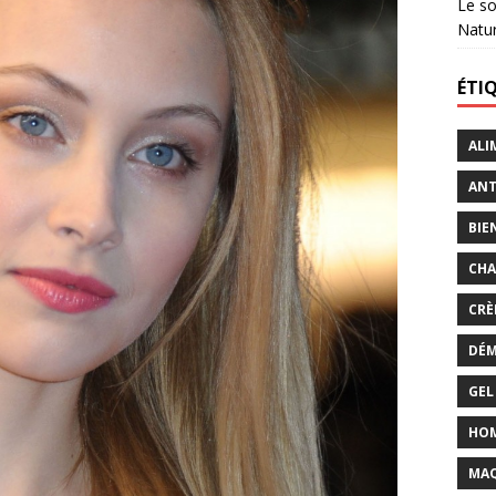
Le so
Natu
ÉTI
ALI
ANT
BIE
CHA
CRÈ
DÉM
GEL
HO
MAQ