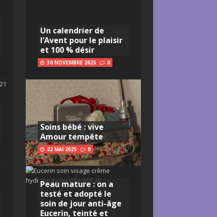
Un calendrier de
l’Avent pour le plaisir
et 100 % désir
30 NOVEMBRE 2025
0
Soins bébé : vive
Amour tempête
22 MAI 2025
0
Peau mature : on a
testé et adopté le
soin de jour anti-âge
Eucerin, teinté et