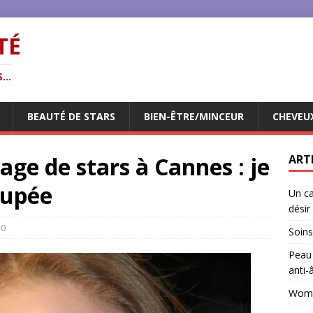
TÉ
...
BEAUTÉ DE STARS
BIEN-ÊTRE/MINCEUR
CHEVEU
age de stars à Cannes : je
ART
oupée
Un ca
désir
0
Soins
Peau 
anti-
Woman