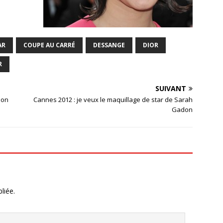
AR
COUPE AU CARRÉ
DESSANGE
DIOR
R
SUIVANT
non
Cannes 2012 : je veux le maquillage de star de Sarah
Gadon
liée.