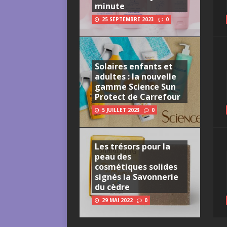
minute
25 SEPTEMBRE 2023
0
Solaires enfants et
adultes : la nouvelle
gamme Science Sun
Protect de Carrefour
5 JUILLET 2023
0
Les trésors pour la
peau des
cosmétiques solides
signés la Savonnerie
du cèdre
29 MAI 2022
0