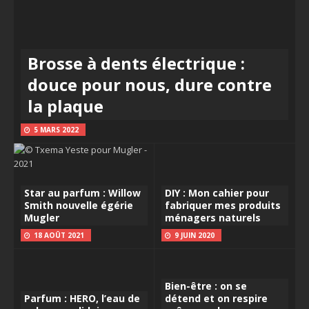
Brosse à dents électrique :
douce pour nous, dure contre
la plaque
5 MARS 2022
Star au parfum : Willow
DIY : Mon cahier pour
Smith nouvelle égérie
fabriquer mes produits
Mugler
ménagers naturels
18 AOÛT 2021
9 JUIN 2020
Bien-être : on se
Parfum : HERO, l’eau de
détend et on respire