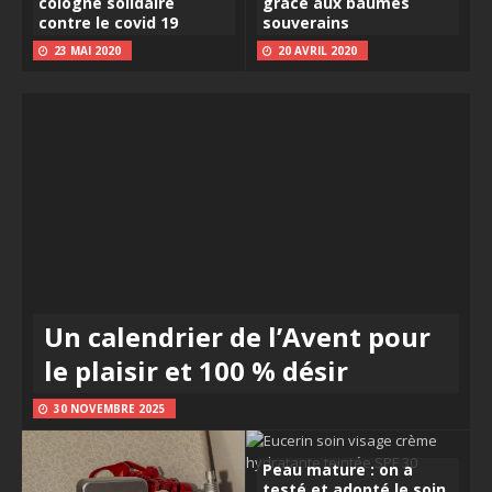
cologne solidaire
grâce aux baumes
contre le covid 19
souverains
23 MAI 2020
20 AVRIL 2020
Un calendrier de l’Avent pour
le plaisir et 100 % désir
30 NOVEMBRE 2025
Peau mature : on a
testé et adopté le soin