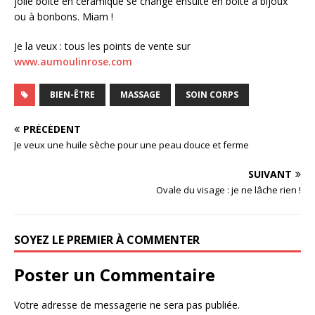
jolie boîte en céramique se change ensuite en boîte à bijoux
ou à bonbons. Miam !
Je la veux : tous les points de vente sur
www.aumoulinrose.com
BIEN-ÊTRE
MASSAGE
SOIN CORPS
PRÉCÉDENT
Je veux une huile sèche pour une peau douce et ferme
SUIVANT
Ovale du visage : je ne lâche rien !
SOYEZ LE PREMIER À COMMENTER
Poster un Commentaire
Votre adresse de messagerie ne sera pas publiée.