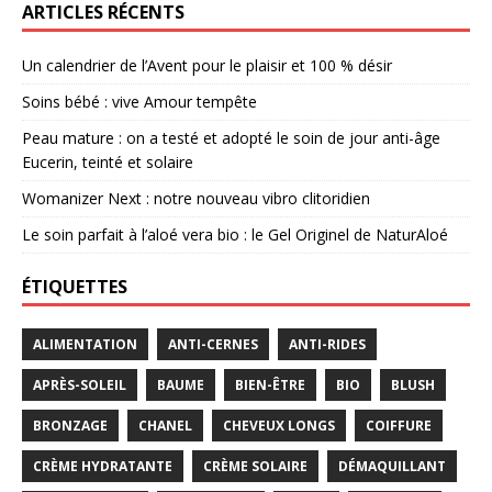
ARTICLES RÉCENTS
Un calendrier de l’Avent pour le plaisir et 100 % désir
Soins bébé : vive Amour tempête
Peau mature : on a testé et adopté le soin de jour anti-âge
Eucerin, teinté et solaire
Womanizer Next : notre nouveau vibro clitoridien
Le soin parfait à l’aloé vera bio : le Gel Originel de NaturAloé
ÉTIQUETTES
ALIMENTATION
ANTI-CERNES
ANTI-RIDES
APRÈS-SOLEIL
BAUME
BIEN-ÊTRE
BIO
BLUSH
BRONZAGE
CHANEL
CHEVEUX LONGS
COIFFURE
CRÈME HYDRATANTE
CRÈME SOLAIRE
DÉMAQUILLANT