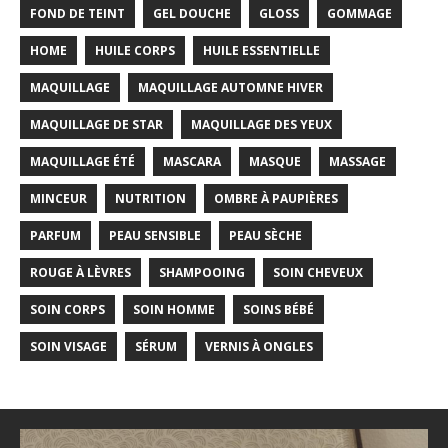
FOND DE TEINT
GEL DOUCHE
GLOSS
GOMMAGE
HOME
HUILE CORPS
HUILE ESSENTIELLE
MAQUILLAGE
MAQUILLAGE AUTOMNE HIVER
MAQUILLAGE DE STAR
MAQUILLAGE DES YEUX
MAQUILLAGE ÉTÉ
MASCARA
MASQUE
MASSAGE
MINCEUR
NUTRITION
OMBRE À PAUPIÈRES
PARFUM
PEAU SENSIBLE
PEAU SÈCHE
ROUGE À LÈVRES
SHAMPOOING
SOIN CHEVEUX
SOIN CORPS
SOIN HOMME
SOINS BÉBÉ
SOIN VISAGE
SÉRUM
VERNIS À ONGLES