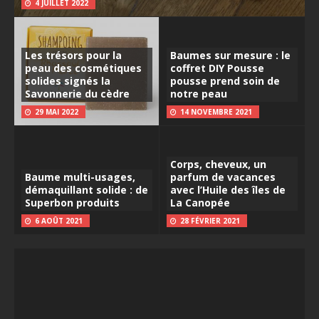
4 JUILLET 2022
Les trésors pour la
Baumes sur mesure : le
peau des cosmétiques
coffret DIY Pousse
solides signés la
pousse prend soin de
Savonnerie du cèdre
notre peau
29 MAI 2022
14 NOVEMBRE 2021
Corps, cheveux, un
Baume multi-usages,
parfum de vacances
démaquillant solide : de
avec l’Huile des îles de
Superbon produits
La Canopée
6 AOÛT 2021
28 FÉVRIER 2021