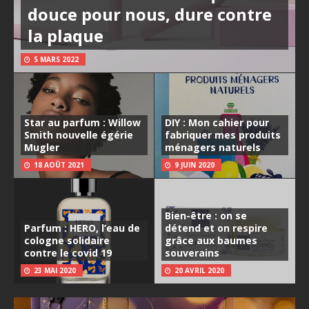
douce pour nous, dure contre
la plaque
5 MARS 2022
Star au parfum : Willow
DIY : Mon cahier pour
Smith nouvelle égérie
fabriquer mes produits
Mugler
ménagers naturels
18 AOÛT 2021
9 JUIN 2020
Bien-être : on se
Parfum : HERO, l’eau de
détend et on respire
cologne solidaire
grâce aux baumes
contre le covid 19
souverains
23 MAI 2020
20 AVRIL 2020