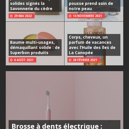
solides signés la
pousse prend soin de
Savonnerie du cèdre
notre peau
29 MAI 2022
14 NOVEMBRE 2021
Corps, cheveux, un
Baume multi-usages,
parfum de vacances
démaquillant solide : de
avec l’Huile des îles de
Superbon produits
La Canopée
6 AOÛT 2021
28 FÉVRIER 2021
Brosse à dents électrique :