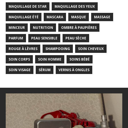
MAQUILLAGE DE STAR
MAQUILLAGE DES YEUX
MAQUILLAGE ÉTÉ
MASCARA
MASQUE
MASSAGE
MINCEUR
NUTRITION
OMBRE À PAUPIÈRES
PARFUM
PEAU SENSIBLE
PEAU SÈCHE
ROUGE À LÈVRES
SHAMPOOING
SOIN CHEVEUX
SOIN CORPS
SOIN HOMME
SOINS BÉBÉ
SOIN VISAGE
SÉRUM
VERNIS À ONGLES