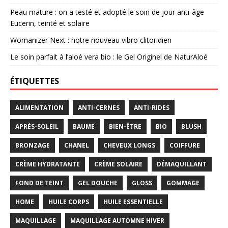
Peau mature : on a testé et adopté le soin de jour anti-âge
Eucerin, teinté et solaire
Womanizer Next : notre nouveau vibro clitoridien
Le soin parfait à l’aloé vera bio : le Gel Originel de NaturAloé
ÉTIQUETTES
ALIMENTATION
ANTI-CERNES
ANTI-RIDES
APRÈS-SOLEIL
BAUME
BIEN-ÊTRE
BIO
BLUSH
BRONZAGE
CHANEL
CHEVEUX LONGS
COIFFURE
CRÈME HYDRATANTE
CRÈME SOLAIRE
DÉMAQUILLANT
FOND DE TEINT
GEL DOUCHE
GLOSS
GOMMAGE
HOME
HUILE CORPS
HUILE ESSENTIELLE
MAQUILLAGE
MAQUILLAGE AUTOMNE HIVER