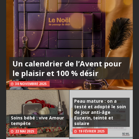
Un calendrier de l’Avent pour
le plaisir et 100 % désir
30 NOVEMBRE 2025
Peau mature : on a
testé et adopté le soin
de jour anti-âge
Soins bébé : vive Amour
Eucerin, teinté et
tempête
solaire
22 MAI 2025
19 FÉVRIER 2025