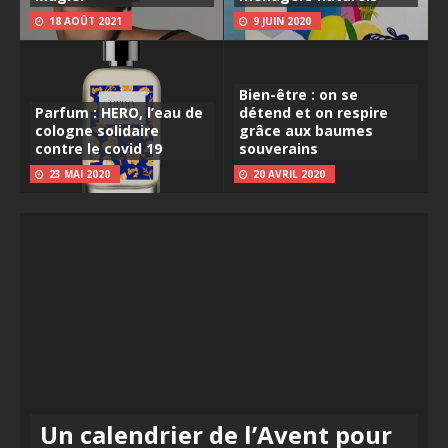
18 AOÛT 2021
9 JUIN 2020
Bien-être : on se
Parfum : HERO, l’eau de
détend et on respire
cologne solidaire
grâce aux baumes
contre le covid 19
souverains
23 MAI 2020
20 AVRIL 2020
Un calendrier de l’Avent pour