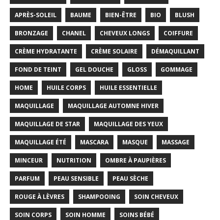
APRÈS-SOLEIL
BAUME
BIEN-ÊTRE
BIO
BLUSH
BRONZAGE
CHANEL
CHEVEUX LONGS
COIFFURE
CRÈME HYDRATANTE
CRÈME SOLAIRE
DÉMAQUILLANT
FOND DE TEINT
GEL DOUCHE
GLOSS
GOMMAGE
HOME
HUILE CORPS
HUILE ESSENTIELLE
MAQUILLAGE
MAQUILLAGE AUTOMNE HIVER
MAQUILLAGE DE STAR
MAQUILLAGE DES YEUX
MAQUILLAGE ÉTÉ
MASCARA
MASQUE
MASSAGE
MINCEUR
NUTRITION
OMBRE À PAUPIÈRES
PARFUM
PEAU SENSIBLE
PEAU SÈCHE
ROUGE À LÈVRES
SHAMPOOING
SOIN CHEVEUX
SOIN CORPS
SOIN HOMME
SOINS BÉBÉ