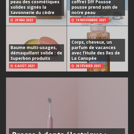
peau des cosmétiques
coffret DIY Pousse
solides signés la
pousse prend soin de
Savonnerie du cèdre
notre peau
29 MAI 2022
14 NOVEMBRE 2021
Corps, cheveux, un
Baume multi-usages,
parfum de vacances
démaquillant solide : de
avec l’Huile des îles de
Superbon produits
La Canopée
6 AOÛT 2021
28 FÉVRIER 2021