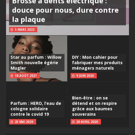
Brosse à dents électrique :
douce pour nous, dure contre
la plaque
5 MARS 2022
Star au parfum : Willow
DIY : Mon cahier pour
Smith nouvelle égérie
fabriquer mes produits
Mugler
ménagers naturels
18 AOÛT 2021
9 JUIN 2020
Bien-être : on se
Parfum : HERO, l’eau de
détend et on respire
cologne solidaire
grâce aux baumes
contre le covid 19
souverains
23 MAI 2020
20 AVRIL 2020