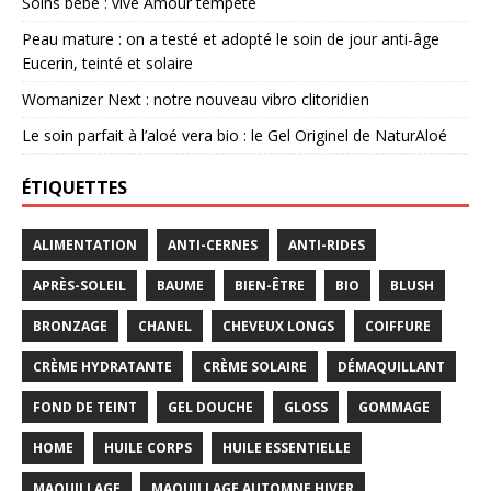
Soins bébé : vive Amour tempête
Peau mature : on a testé et adopté le soin de jour anti-âge
Eucerin, teinté et solaire
Womanizer Next : notre nouveau vibro clitoridien
Le soin parfait à l’aloé vera bio : le Gel Originel de NaturAloé
ÉTIQUETTES
ALIMENTATION
ANTI-CERNES
ANTI-RIDES
APRÈS-SOLEIL
BAUME
BIEN-ÊTRE
BIO
BLUSH
BRONZAGE
CHANEL
CHEVEUX LONGS
COIFFURE
CRÈME HYDRATANTE
CRÈME SOLAIRE
DÉMAQUILLANT
FOND DE TEINT
GEL DOUCHE
GLOSS
GOMMAGE
HOME
HUILE CORPS
HUILE ESSENTIELLE
MAQUILLAGE
MAQUILLAGE AUTOMNE HIVER