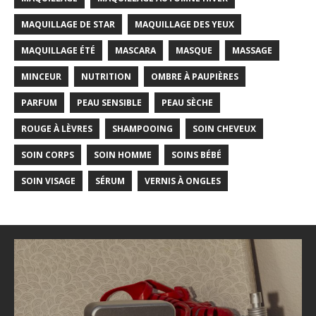
MAQUILLAGE DE STAR
MAQUILLAGE DES YEUX
MAQUILLAGE ÉTÉ
MASCARA
MASQUE
MASSAGE
MINCEUR
NUTRITION
OMBRE À PAUPIÈRES
PARFUM
PEAU SENSIBLE
PEAU SÈCHE
ROUGE À LÈVRES
SHAMPOOING
SOIN CHEVEUX
SOIN CORPS
SOIN HOMME
SOINS BÉBÉ
SOIN VISAGE
SÉRUM
VERNIS À ONGLES