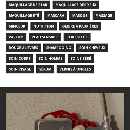
MAQUILLAGE DE STAR
MAQUILLAGE DES YEUX
MAQUILLAGE ÉTÉ
MASCARA
MASQUE
MASSAGE
MINCEUR
NUTRITION
OMBRE À PAUPIÈRES
PARFUM
PEAU SENSIBLE
PEAU SÈCHE
ROUGE À LÈVRES
SHAMPOOING
SOIN CHEVEUX
SOIN CORPS
SOIN HOMME
SOINS BÉBÉ
SOIN VISAGE
SÉRUM
VERNIS À ONGLES