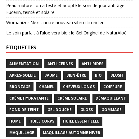
Peau mature : on a testé et adopté le soin de jour anti-âge
Eucerin, teinté et solaire
Womanizer Next : notre nouveau vibro clitoridien
Le soin parfait à l’aloé vera bio : le Gel Originel de NaturAloé
ÉTIQUETTES
ALIMENTATION
ANTI-CERNES
ANTI-RIDES
APRÈS-SOLEIL
BAUME
BIEN-ÊTRE
BIO
BLUSH
BRONZAGE
CHANEL
CHEVEUX LONGS
COIFFURE
CRÈME HYDRATANTE
CRÈME SOLAIRE
DÉMAQUILLANT
FOND DE TEINT
GEL DOUCHE
GLOSS
GOMMAGE
HOME
HUILE CORPS
HUILE ESSENTIELLE
MAQUILLAGE
MAQUILLAGE AUTOMNE HIVER