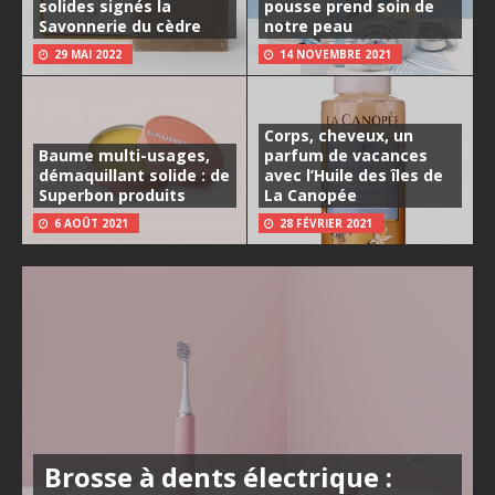
solides signés la
pousse prend soin de
Savonnerie du cèdre
notre peau
29 MAI 2022
14 NOVEMBRE 2021
Corps, cheveux, un
Baume multi-usages,
parfum de vacances
démaquillant solide : de
avec l’Huile des îles de
Superbon produits
La Canopée
6 AOÛT 2021
28 FÉVRIER 2021
Brosse à dents électrique :