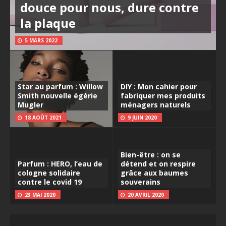
douce pour nous, dure contre
la plaque
5 MARS 2022
Star au parfum : Willow
DIY : Mon cahier pour
Smith nouvelle égérie
fabriquer mes produits
Mugler
ménagers naturels
18 AOÛT 2021
9 JUIN 2020
Bien-être : on se
Parfum : HERO, l’eau de
détend et on respire
cologne solidaire
grâce aux baumes
contre le covid 19
souverains
23 MAI 2020
20 AVRIL 2020