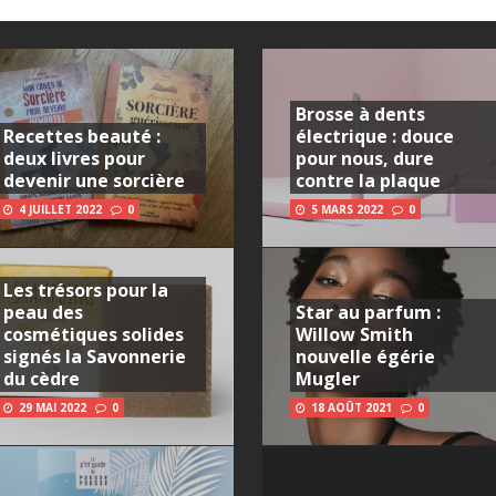
Brosse à dents
Recettes beauté :
électrique : douce
deux livres pour
pour nous, dure
devenir une sorcière
contre la plaque
4 JUILLET 2022
0
5 MARS 2022
0
Les trésors pour la
peau des
Star au parfum :
cosmétiques solides
Willow Smith
signés la Savonnerie
nouvelle égérie
du cèdre
Mugler
29 MAI 2022
0
18 AOÛT 2021
0