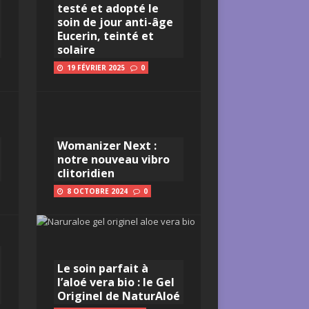
testé et adopté le
soin de jour anti-âge
Eucerin, teinté et
solaire
19 FÉVRIER 2025
0
Womanizer Next :
notre nouveau vibro
clitoridien
8 OCTOBRE 2024
0
Le soin parfait à
l’aloé vera bio : le Gel
Originel de NaturAloé