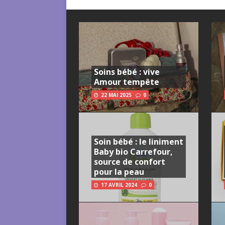
Soins bébé : vive
Amour tempête
22 MAI 2025
0
Soin bébé : le liniment
Baby bio Carrefour,
source de confort
pour la peau
17 AVRIL 2024
0