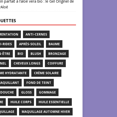
in parfait à l’aloé vera bio : le Gel Originel de
rAloé
QUETTES
MENTATION
ANTI-CERNES
I-RIDES
APRÈS-SOLEIL
BAUME
N-ÊTRE
BIO
BLUSH
BRONZAGE
NEL
CHEVEUX LONGS
COIFFURE
ME HYDRATANTE
CRÈME SOLAIRE
AQUILLANT
FOND DE TEINT
 DOUCHE
GLOSS
GOMMAGE
ME
HUILE CORPS
HUILE ESSENTIELLE
UILLAGE
MAQUILLAGE AUTOMNE HIVER