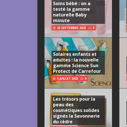
Soins bébé : on a
testé la gamme
naturelle Baby
minute
25 SEPTEMBRE 2023
0
Solaires enfants et
adultes : la nouvelle
gamme Science Sun
Protect de Carrefour
5 JUILLET 2023
0
Les trésors pour la
peau des
cosmétiques solides
signés la Savonnerie
du cèdre