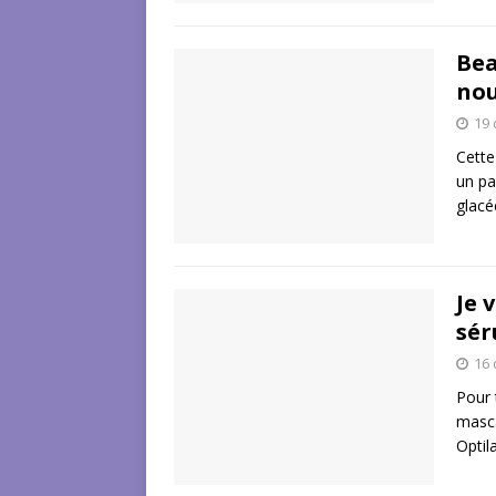
Bea
nou
19
Cette
un pa
glacé
Je 
sér
16
Pour 
masca
Optil