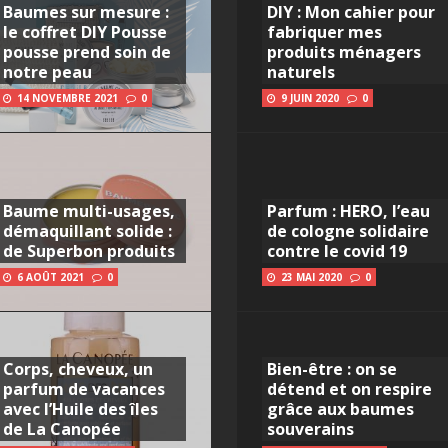
Baumes sur mesure :
DIY : Mon cahier pour
le coffret DIY Pousse
fabriquer mes
pousse prend soin de
produits ménagers
notre peau
naturels
14 NOVEMBRE 2021
0
9 JUIN 2020
0
Baume multi-usages,
Parfum : HERO, l’eau
démaquillant solide :
de cologne solidaire
de Superbon produits
contre le covid 19
6 AOÛT 2021
0
23 MAI 2020
0
Corps, cheveux, un
Bien-être : on se
parfum de vacances
détend et on respire
avec l’Huile des îles
grâce aux baumes
de La Canopée
souverains