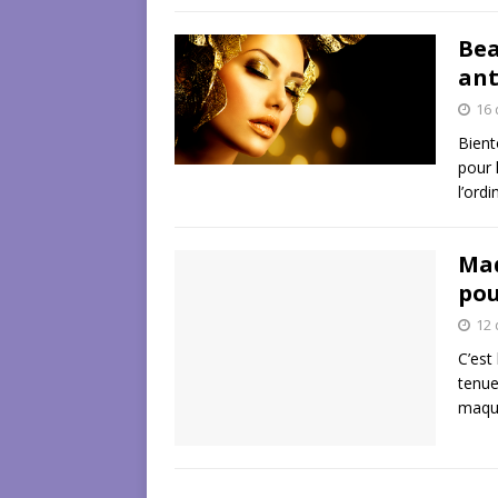
Bea
ant
16
Bient
pour 
l’ord
Maq
pou
12
C’est
tenue
maqu