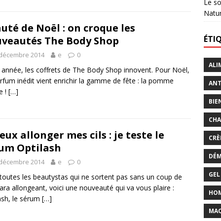
Le so
Natu
uté de Noël : on croque les
ÉTI
veautés The Body Shop
 décembre 2014
e
0
ALI
 année, les coffrets de The Body Shop innovent. Pour Noël,
rfum inédit vient enrichir la gamme de fête : la pomme
ANT
e !
[…]
BIE
CHA
veux allonger mes cils : je teste le
CRÈ
um Optilash
DÉM
 décembre 2014
e
0
GEL
toutes les beautystas qui ne sortent pas sans un coup de
ra allongeant, voici une nouveauté qui va vous plaire :
HO
ash, le sérum
[…]
MAQ