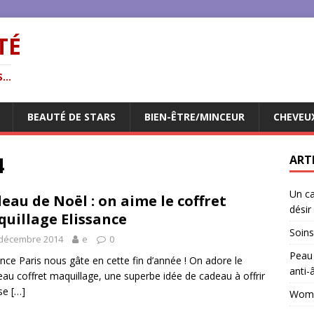
TÉ
...
BEAUTÉ DE STARS
BIEN-ÊTRE/MINCEUR
CHEVEU
4
ART
Un ca
eau de Noël : on aime le coffret
désir
uillage Elissance
Soins
 décembre 2014
e
0
Peau 
ance Paris nous gâte en cette fin d’année ! On adore le
anti-
au coffret maquillage, une superbe idée de cadeau à offrir
 se
[…]
Woman