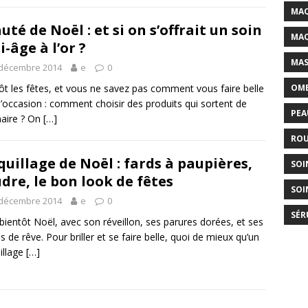
MAQ
uté de Noël : et si on s’offrait un soin
MAQ
i-âge à l’or ?
MAS
 décembre 2014
e
0
ôt les fêtes, et vous ne savez pas comment vous faire belle
OMB
l’occasion : comment choisir des produits qui sortent de
PEA
inaire ? On
[…]
ROU
uillage de Noël : fards à paupières,
SOI
dre, le bon look de fêtes
SOI
 décembre 2014
e
0
SÉR
 bientôt Noël, avec son réveillon, ses parures dorées, et ses
s de rêve. Pour briller et se faire belle, quoi de mieux qu’un
illage
[…]