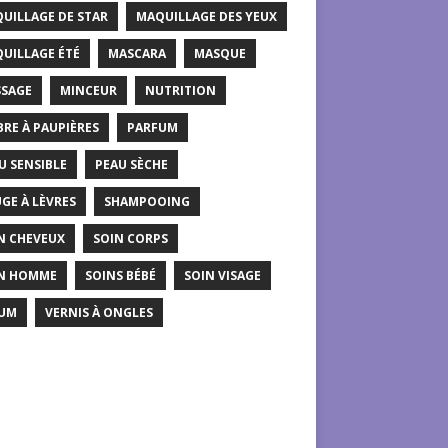
UILLAGE DE STAR
MAQUILLAGE DES YEUX
UILLAGE ÉTÉ
MASCARA
MASQUE
SAGE
MINCEUR
NUTRITION
RE À PAUPIÈRES
PARFUM
U SENSIBLE
PEAU SÈCHE
GE À LÈVRES
SHAMPOOING
N CHEVEUX
SOIN CORPS
N HOMME
SOINS BÉBÉ
SOIN VISAGE
UM
VERNIS À ONGLES